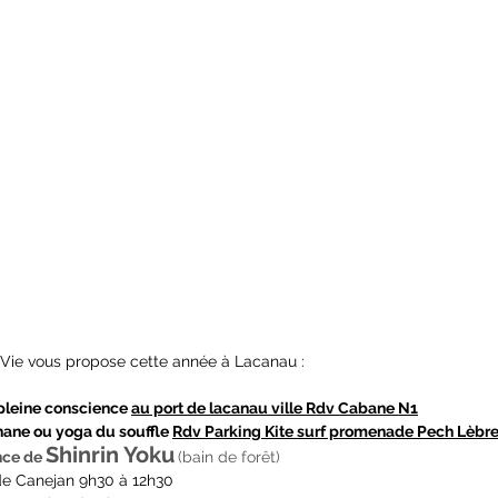
a Vie vous propose cette année à Lacanau :
pleine conscience 
au port de lacanau ville Rdv Cabane N1
ane ou yoga du souffle 
Rdv Parking Kite surf promenade Pech Lèbre
Shinrin Yoku
ce de 
(bain de forêt)
de Canejan 9h30 à 12h30