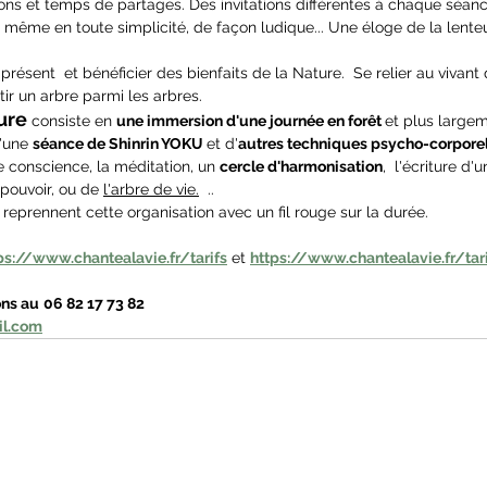
ions et temps de partages. Des invitations différentes à chaque séanc
ême en toute simplicité, de façon ludique... Une éloge de la lenteur
t présent  et bénéficier des bienfaits de la Nature.  Se relier au vivant
tir un arbre parmi les arbres.
ure
 consiste en 
une immersion d'une journée en forêt 
et plus largem
'une 
séance de Shinrin YOKU 
et d'
autres techniques psycho-corporel
e conscience, la méditation, un 
cercle d'harmonisation
,  l'écriture d'
pouvoir, ou de 
l'arbre de vie.
  ..
 reprennent cette organisation avec un fil rouge sur la durée.
ps://www.chantealavie.fr/tarifs
 et 
https://www.chantealavie.fr/tari
ons au
06 82 17 73 82 
il.com