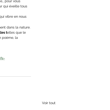
e,, pour vous 
 qui éveille tous 
 qui vibre en nous 
ent dans la nature.
les t
elles que le 
un poème, la 
fs-
Voir tout