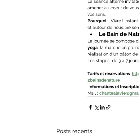
La séance alterne invitat
amener au coeur de vous m
vos sens.
Pourquoi :
  Vivre l'instan
et autour de nous. Se sen
Le Bain de Nat
La journée se compose d
yoga
, la marche en plein
réalisation d'un bâton de 
Les stages  de 3 à 7 jours
Tarifs et réservations  
htt
2bainsdenature  
 Informations et Inscripti
Mail :
chantealavie@gma
Posts récents