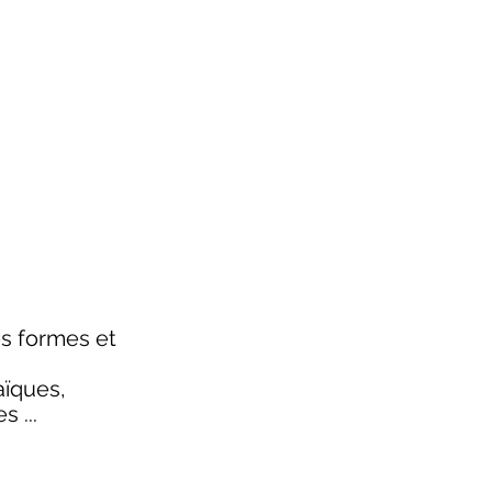
es formes et 
aïques, 
 ...