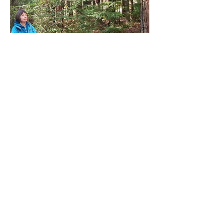
Je propose également des ateliers
de coaching dans la région de
Lacanau et de Bordeaux, en solo
ou en groupes.
Nous contacter