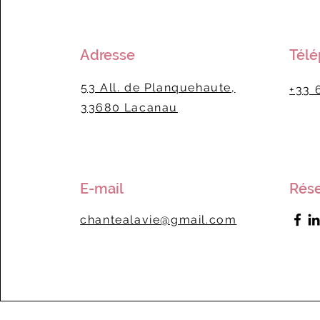
Adresse
Tél
53 All. de Planquehaute,
+33 
33680 Lacanau
E-mail
Rése
chantealavie@gmail.com